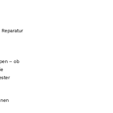
d Reparatur
ypen – ob
ie
ester
inen