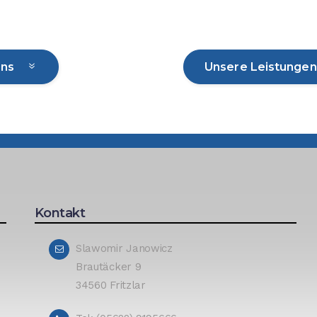
uns
Unsere Leistungen
Kontakt
Slawomir Janowicz
Brautäcker 9
34560 Fritzlar